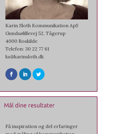
Karin Sloth Kommunikation ApS
Gundsølillevej 52, Tågerup
4000 Roskilde
Telefon: 30 22 77 61
ks@karinsloth.dk
Mål dine resultater
Få inspiration og del erfaringer
med måling af kommunikation.