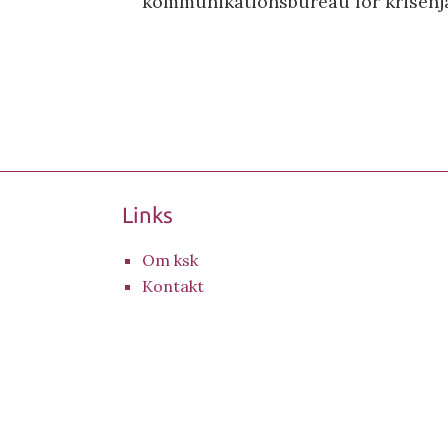
kommunikationsbureau for krisehj
Links
Om ksk
Kontakt