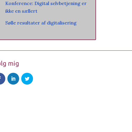
Konference: Digital selvbetjening er
ikke en sællert
Sølle resultater af digitalisering
lg mig