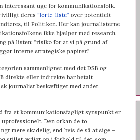
 en interessant uge for kommunikationsfolk.
ivilligt deres
”lorte-liste”
over potentielt
ndteres, til Politiken. Her kan journalisterne
ikationsfolkene ikke hjælper med research.
 på listen: ”risiko for at vi på grund af
ggør interne strategiske papirer.”
ategorien sammenlignet med det DSB og
B direkte eller indirekte har betalt
isk journalist beskæftiget med andet
 ud fra et kommunikationsfagligt synspunkt er
 uprofessionelt. Den orkan de to
angt mere skadelig, end hvis de så at sige –
 stillet ærligt op i forhold til det, som