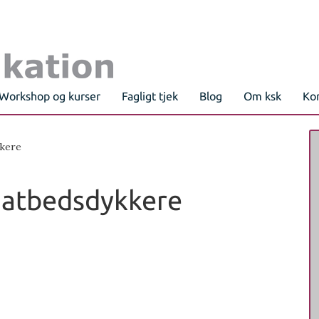
Workshop og kurser
Fagligt tjek
Blog
Om ksk
Ko
kkere
inatbedsdykkere