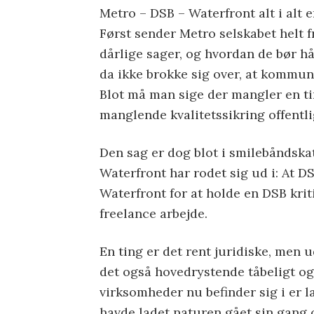
Metro – DSB – Waterfront alt i alt
Først sender Metro selskabet helt fr
dårlige sager, og hvordan de bør hå
da ikke brokke sig over, at kommun
Blot må man sige der mangler en ting
manglende kvalitetssikring offentli
Den sag er dog blot i smilebåndsk
Waterfront har rodet sig ud i: At DS
Waterfront for at holde en DSB krit
freelance arbejde.
En ting er det rent juridiske, men
det også hovedrystende tåbeligt og
virksomheder nu befinder sig i er l
havde ladet naturen gået sin gang og