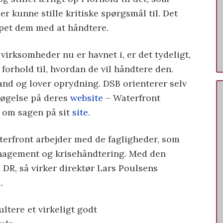
r kunne stille kritiske spørgsmål til. Det
lpet dem med at håndtere.
virksomheder nu er havnet i, er det tydeligt,
i forhold til, hvordan de vil håndtere den.
and og lover oprydning. DSB orienterer selv
øgelse på deres
website
– Waterfront
 om sagen på sit
site
.
aterfront arbejder med de fagligheder, som
nagement og krisehåndtering. Med den
ra DR, så virker direktør Lars Poulsens
.
ltere et virkeligt godt