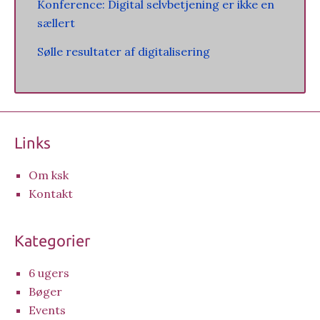
Konference: Digital selvbetjening er ikke en
sællert
Sølle resultater af digitalisering
Links
Om ksk
Kontakt
Kategorier
6 ugers
Bøger
Events